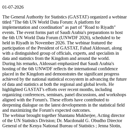
01-07-2026
The General Authority for Statistics (GASTAT) organized a webinar
titled "The 6th UN World Data Forum: A platform for
implementation and coordination" as part of "Road to Riyadh"
events. The event forms part of Saudi Arabia's preparations to host
the 6th UN World Data Forum (UNWDF 2026), scheduled to be
held in Riyadh in November 2026. The webinar featured the
participation of the President of GASTAT, Fahad Aldossari, along
with a distinguished group of officials, experts, and specialists in
data and statistics from the Kingdom and around the world.
During his remarks, Aldossari emphasized that Saudi Arabia's
hosting of the 6th UNWDF reflects the international confidence
placed in the Kingdom and demonstrates the significant progress
achieved by the national statistical ecosystem in advancing the future
of data and statistics at both the regional and global levels. He
highlighted GASTAT's efforts over recent months, including
organizing conferences, seminars, panel discussions, and workshops
aligned with the Forum's. These efforts have contributed to
deepening dialogue on the latest developments in the statistical field
and maximizing the Forum's expected outcomes.
The webinar brought together Shantanu Mukherjee, Acting director
of the UN Statistics Division; Dr. Macdonald G. Obudho Director
General of the Kenya National Bureau of Statistics ; Jenna Slotin,