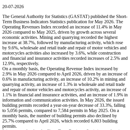
20-07-2026
The General Authority for Statistics (GASTAT) published the Short-
Term Business Indicators Statistics publication for May 2026. The
Operating Revenues Index recorded an increase of 11.4% in May
2026 compared to May 2025, driven by growth across several
economic activities. Mining and quarrying recorded the highest
increase at 38.7%, followed by manufacturing activity, which rose
by 9.6%, wholesale and retail trade and repair of motor vehicles and
motorcycles activities also increased by 3.6%, while construction
and financial and insurance activities recorded increases of 2.5% and
12.9%, respectively.
On a monthly basis, the Operating Revenue Index increased by
2.9% in May 2026 compared to April 2026, driven by an increase of
0.6% in manufacturing activity, an increase of 10.2% in mining and
quarrying activity, an increase of 1.3% in wholesale and retail trade
and repair of motor vehicles and motorcycles activity, an increase of
1.1% in financial and insurance activities, and an increase of 1.9% in
information and communication activities. In May 2026, the issued
building permits recorded a year-on-year decrease of 33.3%, falling
to 5,056 permits, compared to 7,584 permits in May 2025. On a
monthly basis, the number of building permits also declined by
25.7% compared to April 2026, which recorded 6,803 building
permits.