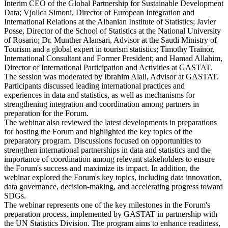
Interim CEO of the Global Partnership for Sustainable Development
Data; Vjollca Simoni, Director of European Integration and
International Relations at the Albanian Institute of Statistics; Javier
Posse, Director of the School of Statistics at the National University
of Rosario; Dr. Munther Alansari, Advisor at the Saudi Ministry of
Tourism and a global expert in tourism statistics; Timothy Trainor,
International Consultant and Former President; and Hamad Allahim,
Director of International Participation and Activities at GASTAT.
The session was moderated by Ibrahim Alali, Advisor at GASTAT.
Participants discussed leading international practices and
experiences in data and statistics, as well as mechanisms for
strengthening integration and coordination among partners in
preparation for the Forum.
The webinar also reviewed the latest developments in preparations
for hosting the Forum and highlighted the key topics of the
preparatory program. Discussions focused on opportunities to
strengthen international partnerships in data and statistics and the
importance of coordination among relevant stakeholders to ensure
the Forum's success and maximize its impact. In addition, the
webinar explored the Forum's key topics, including data innovation,
data governance, decision-making, and accelerating progress toward
SDGs.
The webinar represents one of the key milestones in the Forum's
preparation process, implemented by GASTAT in partnership with
the UN Statistics Division. The program aims to enhance readiness,