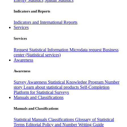
Energy Statistics
Spatial Statistics
Indicators and Reports
Indicators and International Reports
Services
Services
Request Statistical Information
Microdata request
Business
center (Statistical services)
Awareness
Awareness
Survey Awareness
Statistical Knowledge Program
Number
story
Learn about statistical products
Self-Completion
Platform for Statistical Surveys
Manuals and Classifications
Manuals and Classifications
Statistical Manuals
Classifications
Glossary of Statistical
Terms
Editorial Policy and Number Writing Guide