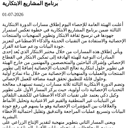
برنامج المشاريع الابتكارية
01-07-2026
أعلنت الهيئة العامة للإحصاء اليوم إطلاق مسارات الدورة الابتكارية
الثالثة ضمن برنامج المشاريع الابتكارية في خطوة تعكس استمرار
جهودها في ترسيخ ثقافة الابتكار وتطوير المنهجيات والمنتجات
الإحصائية والاستفادة من التقنيات الحديثة والذكاء الاصطناعي لتعزيز
جودة البيانات ودعم صناعة القرار.
ويأتي إطلاق هذه المسارات من خلال مختبر الابتكار الذي يُعد إحدى
المبادرات النوعية للهيئة الهادفة إلى تمكين الابتكار في القطاع
الإحصائي وإشراك الباحثين والمتخصصين والمهتمين من خارج الهيئة
في تطوير حلول ابتكارية تعالج التحديات الإحصائية إضافةً إلى تطوير
المنتجات والعمليات والمنهجيات الإحصائية من خلال بناء نماذج أولية
وحلول قابلة للتطبيق تحقق قيمة مضافة للعمل الإحصائي.
وتضم الدورة الابتكارية الثالثة ثلاثة مسارات رئيسة تستهدف معالجة
التحديات الإحصائية ذات أولوية، حيث يركز المسار الأول على تطوير
وكيل ذكي يعتمد على تقنيات الذكاء الاصطناعي للكشف التلقائي
عن التباينات غير المنطقية والقيم غير الاعتيادية وتحليل الأنماط
والعلاقات بين المؤشرات الإحصائية وهو ما يسهم في رفع جودة
البيانات وتسريع عمليات المراجعة والتدقيق وتقليل احتمالية الأخطاء
البشرية.
ويعنى المسار الثاني بتطوير منهجية لتقدير الإنتاج الزراعي على
مستوى المحافظات باستخدام بيانات الأقمار الصناعية وبيانات