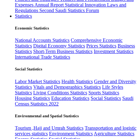
Expenses
Annual Report
Statistical Innovation
Laws and
Regulations
Second Saudi Statistics Forum
Statistics
Economic Statistics
National Accounts Statistics
Comprehensive Economic
Statistics
Digital Economy Statistics
Prices Statistics
Business
Statistics
Short-Term Business Statistics
Investment Statistics
International Trade Statistics
Social Statistics
Labor Market Statistics
Health Statistics
Gender and Diversity
Statistics
Vitals and Demographics Statistics
Life Styles
Statistics
Living Conditions Statistics
Sports Statistics
Housing Statistics
Education Statistics
Social Statistics
Saudi
Census Statistics 2022
Environmental and Spatial Statistics
Tourism ,Hajj and Umrah Statistics
Transportation and logistic
services statistics
Environment Statistics
Agriculture Statistics