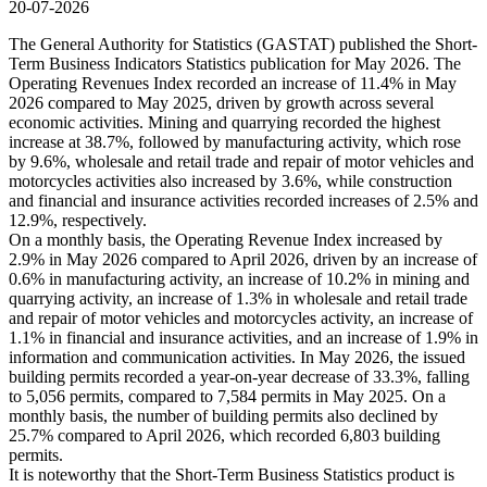
20-07-2026
The General Authority for Statistics (GASTAT) published the Short-
Term Business Indicators Statistics publication for May 2026. The
Operating Revenues Index recorded an increase of 11.4% in May
2026 compared to May 2025, driven by growth across several
economic activities. Mining and quarrying recorded the highest
increase at 38.7%, followed by manufacturing activity, which rose
by 9.6%, wholesale and retail trade and repair of motor vehicles and
motorcycles activities also increased by 3.6%, while construction
and financial and insurance activities recorded increases of 2.5% and
12.9%, respectively.
On a monthly basis, the Operating Revenue Index increased by
2.9% in May 2026 compared to April 2026, driven by an increase of
0.6% in manufacturing activity, an increase of 10.2% in mining and
quarrying activity, an increase of 1.3% in wholesale and retail trade
and repair of motor vehicles and motorcycles activity, an increase of
1.1% in financial and insurance activities, and an increase of 1.9% in
information and communication activities. In May 2026, the issued
building permits recorded a year-on-year decrease of 33.3%, falling
to 5,056 permits, compared to 7,584 permits in May 2025. On a
monthly basis, the number of building permits also declined by
25.7% compared to April 2026, which recorded 6,803 building
permits.
It is noteworthy that the Short-Term Business Statistics product is