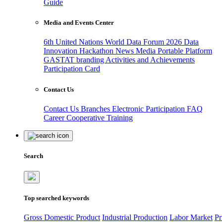
Guide
Media and Events Center
6th United Nations World Data Forum 2026
Data
Innovation Hackathon
News
Media
Portable Platform
GASTAT branding
Activities and Achievements
Participation Card
Contact Us
Contact Us
Branches
Electronic Participation
FAQ
Career
Cooperative Training
Search
Top searched keywords
Gross Domestic Product
Industrial Production
Labor Market
Pr