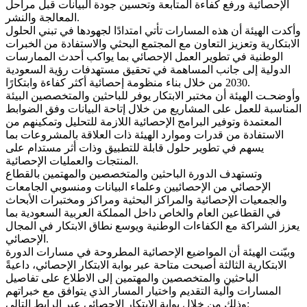
الإحصائية ورفع كفاءة المتابعة وتحسين جودة البيانات قبل مراحل
المعالجة والنشر.
وأكدت الهيئة أن هذه المسارات تأتي امتدادًا لجهودها في تبني الحلول
الابتكارية وتعزيز التعاون مع المجتمع البحثي والاستفادة من الخبرات
الوطنية في تطوير العمل الإحصائي بما يواكب أحدث الممارسات
الدولية إلى جانب المساهمة في تحقيق مستهدفات رؤية السعودية
2030 من خلال بناء منظومة إحصائية أكثر كفاءة وابتكارًا.
وأوضحـت الهيئة أن مختبر الابتكار يوفر للباحثين والمتخصصين البيئة
المناسبة للعمل على المشاريع من خلال إتاحة البيانات وفق الضوابط
المعتمدة وتوفير البرامج الإحصائية اللازمة للتحليل وتمكينهم من
الاستفادة من قدرات وموارد الهيئة ذات العلاقة بالمشروعات بما
يسهم في تطوير حلول قابلة للتطبيق وذات أثر مستدام على
المنتجات والعمليات الإحصائية.
وتستهدف الدورة الباحثين والمتخصصين والمهتمين بالقطاع
الإحصائي من الإحصائيين وعلماء البيانات ومنسوبي الجامعات
والجمعيات الإحصائية والمراكز البحثية ومراكز ومختبرات الأبحاث
في القطاعين العام والخاص داخل المملكة العربية السعودية بما
يعزز الشراكة مع الكفاءات الوطنية ويوسع نطاق الابتكار في المجال
الإحصائي.
وبيّنت الهيئة أن المواضيع الإحصائية المطروحة في مسارات الدورة
الابتكارية الثالثة أصبحت متاحة عبر بوابة الابتكار الإحصائي، داعيةً
الباحثين والمتخصصين والمهتمين إلى الاطلاع على تفاصيل
المسارات وآلية التقديم واختيار المسار الذي يتوافق مع خبراتهم
وذلك من خلال بوابة الابتكار الإحصائي عبر الرابط التالي: