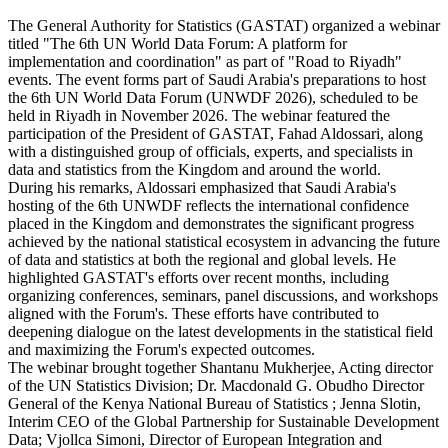
The General Authority for Statistics (GASTAT) organized a webinar
titled "The 6th UN World Data Forum: A platform for
implementation and coordination" as part of "Road to Riyadh"
events. The event forms part of Saudi Arabia's preparations to host
the 6th UN World Data Forum (UNWDF 2026), scheduled to be
held in Riyadh in November 2026. The webinar featured the
participation of the President of GASTAT, Fahad Aldossari, along
with a distinguished group of officials, experts, and specialists in
data and statistics from the Kingdom and around the world.
During his remarks, Aldossari emphasized that Saudi Arabia's
hosting of the 6th UNWDF reflects the international confidence
placed in the Kingdom and demonstrates the significant progress
achieved by the national statistical ecosystem in advancing the future
of data and statistics at both the regional and global levels. He
highlighted GASTAT's efforts over recent months, including
organizing conferences, seminars, panel discussions, and workshops
aligned with the Forum's. These efforts have contributed to
deepening dialogue on the latest developments in the statistical field
and maximizing the Forum's expected outcomes.
The webinar brought together Shantanu Mukherjee, Acting director
of the UN Statistics Division; Dr. Macdonald G. Obudho Director
General of the Kenya National Bureau of Statistics ; Jenna Slotin,
Interim CEO of the Global Partnership for Sustainable Development
Data; Vjollca Simoni, Director of European Integration and