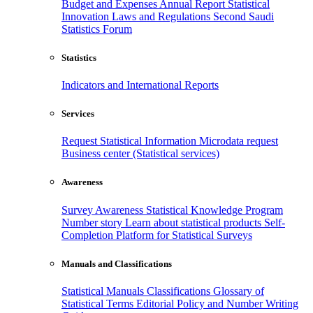
Budget and Expenses
Annual Report
Statistical
Innovation
Laws and Regulations
Second Saudi
Statistics Forum
Statistics
Indicators and International Reports
Services
Request Statistical Information
Microdata request
Business center (Statistical services)
Awareness
Survey Awareness
Statistical Knowledge Program
Number story
Learn about statistical products
Self-
Completion Platform for Statistical Surveys
Manuals and Classifications
Statistical Manuals
Classifications
Glossary of
Statistical Terms
Editorial Policy and Number Writing