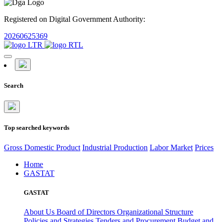
Registered on Digital Government Authority:
20260625369
Search
Top searched keywords
Gross Domestic Product
Industrial Production
Labor Market
Prices
Home
GASTAT
GASTAT
About Us
Board of Directors
Organizational Structure
Policies and Strategies
Tenders and Procurement
Budget and