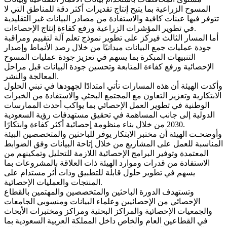
المسوح الزراعية بما يتيح إنتاج تقديرات أكثر دقة للمناطق التي لا
تتوفر فيها عينات كافية والاستفادة من مصادر البيانات غير التقليدية
في تطوير المؤشرات الزراعية ورفع كفاءة إنتاج الإحصاءات.
أما المسار الثالث فيركز على تطوير نموذج تعلم آلة لتقييم ومراقبة
جودة عمليات جمع البيانات ميدانيًا من خلال رصد الأنماط وإصدار
التنبيهات المبكرة بما يسهم في تعزيز جودة عمليات المسوح
الإحصائية ورفع كفاءة المتابعة وتحسين جودة البيانات قبل مراحل
المعالجة والنشر.
وأكدت الهيئة أن هذه المسارات تأتي امتدادًا لجهودها في تبني الحلول
الابتكارية وتعزيز التعاون مع المجتمع البحثي والاستفادة من الخبرات
الوطنية في تطوير العمل الإحصائي بما يواكب أحدث الممارسات
الدولية إلى جانب المساهمة في تحقيق مستهدفات رؤية السعودية
2030 من خلال بناء منظومة إحصائية أكثر كفاءة وابتكارًا.
وأوضحـت الهيئة أن مختبر الابتكار يوفر للباحثين والمتخصصين البيئة
المناسبة للعمل على المشاريع من خلال إتاحة البيانات وفق الضوابط
المعتمدة وتوفير البرامج الإحصائية اللازمة للتحليل وتمكينهم من
الاستفادة من قدرات وموارد الهيئة ذات العلاقة بالمشروعات بما
يسهم في تطوير حلول قابلة للتطبيق وذات أثر مستدام على
المنتجات والعمليات الإحصائية.
وتستهدف الدورة الباحثين والمتخصصين والمهتمين بالقطاع
الإحصائي من الإحصائيين وعلماء البيانات ومنسوبي الجامعات
والجمعيات الإحصائية والمراكز البحثية ومراكز ومختبرات الأبحاث
في القطاعين العام والخاص داخل المملكة العربية السعودية بما