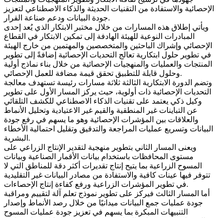
الإحصائية والاستفادة من التقنيات الحديثة والذكاء الاصطناعي لتعزيز
جودة البيانات ودعم صناعة القرار.
ويأتي إطلاق هذه المسارات من خلال مختبر الابتكار الذي يُعد إحدى
المبادرات النوعية للهيئة الهادفة إلى تمكين الابتكار في القطاع
الإحصائي وإشراك الباحثين والمتخصصين والمهتمين من خارج الهيئة
في تطوير حلول ابتكارية تعالج التحديات الإحصائية إضافةً إلى تطوير
المنتجات والعمليات والمنهجيات الإحصائية من خلال بناء نماذج أولية
وحلول قابلة للتطبيق تحقق قيمة مضافة للعمل الإحصائي.
وتضم الدورة الابتكارية الثالثة ثلاثة مسارات رئيسة تستهدف معالجة
التحديات الإحصائية ذات أولوية، حيث يركز المسار الأول على تطوير
وكيل ذكي يعتمد على تقنيات الذكاء الاصطناعي للكشف التلقائي
عن التباينات غير المنطقية والقيم غير الاعتيادية وتحليل الأنماط
والعلاقات بين المؤشرات الإحصائية وهو ما يسهم في رفع جودة
البيانات وتسريع عمليات المراجعة والتدقيق وتقليل احتمالية الأخطاء
البشرية.
ويعنى المسار الثاني بتطوير منهجية لتقدير الإنتاج الزراعي على
مستوى المحافظات باستخدام بيانات الأقمار الصناعية وبيانات
المسوح الزراعية بما يتيح إنتاج تقديرات أكثر دقة للمناطق التي لا
تتوفر فيها عينات كافية والاستفادة من مصادر البيانات غير التقليدية
في تطوير المؤشرات الزراعية ورفع كفاءة إنتاج الإحصاءات.
أما المسار الثالث فيركز على تطوير نموذج تعلم آلة لتقييم ومراقبة
جودة عمليات جمع البيانات ميدانيًا من خلال رصد الأنماط وإصدار
التنبيهات المبكرة بما يسهم في تعزيز جودة عمليات المسوح