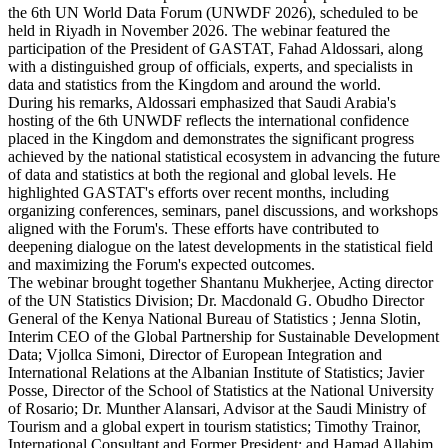
the 6th UN World Data Forum (UNWDF 2026), scheduled to be
held in Riyadh in November 2026. The webinar featured the
participation of the President of GASTAT, Fahad Aldossari, along
with a distinguished group of officials, experts, and specialists in
data and statistics from the Kingdom and around the world.
During his remarks, Aldossari emphasized that Saudi Arabia's
hosting of the 6th UNWDF reflects the international confidence
placed in the Kingdom and demonstrates the significant progress
achieved by the national statistical ecosystem in advancing the future
of data and statistics at both the regional and global levels. He
highlighted GASTAT's efforts over recent months, including
organizing conferences, seminars, panel discussions, and workshops
aligned with the Forum's. These efforts have contributed to
deepening dialogue on the latest developments in the statistical field
and maximizing the Forum's expected outcomes.
The webinar brought together Shantanu Mukherjee, Acting director
of the UN Statistics Division; Dr. Macdonald G. Obudho Director
General of the Kenya National Bureau of Statistics ; Jenna Slotin,
Interim CEO of the Global Partnership for Sustainable Development
Data; Vjollca Simoni, Director of European Integration and
International Relations at the Albanian Institute of Statistics; Javier
Posse, Director of the School of Statistics at the National University
of Rosario; Dr. Munther Alansari, Advisor at the Saudi Ministry of
Tourism and a global expert in tourism statistics; Timothy Trainor,
International Consultant and Former President; and Hamad Allahim,