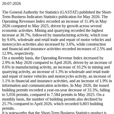
20-07-2026
The General Authority for Statistics (GASTAT) published the Short-
Term Business Indicators Statistics publication for May 2026. The
Operating Revenues Index recorded an increase of 11.4% in May
2026 compared to May 2025, driven by growth across several
economic activities. Mining and quarrying recorded the highest
increase at 38.7%, followed by manufacturing activity, which rose
by 9.6%, wholesale and retail trade and repair of motor vehicles and
motorcycles activities also increased by 3.6%, while construction
and financial and insurance activities recorded increases of 2.5% and
12.9%, respectively.
On a monthly basis, the Operating Revenue Index increased by
2.9% in May 2026 compared to April 2026, driven by an increase of
0.6% in manufacturing activity, an increase of 10.2% in mining and
quarrying activity, an increase of 1.3% in wholesale and retail trade
and repair of motor vehicles and motorcycles activity, an increase of
1.1% in financial and insurance activities, and an increase of 1.9% in
information and communication activities. In May 2026, the issued
building permits recorded a year-on-year decrease of 33.3%, falling
to 5,056 permits, compared to 7,584 permits in May 2025. On a
monthly basis, the number of building permits also declined by
25.7% compared to April 2026, which recorded 6,803 building
permits.
It is noteworthy that the Short-Term Business Statistics product is