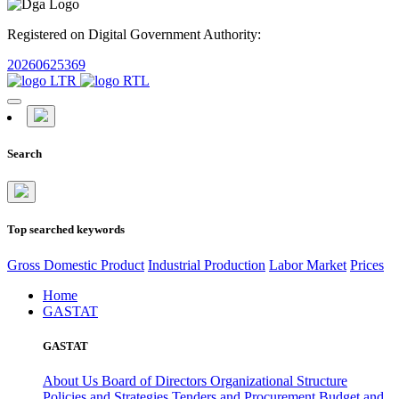
Registered on Digital Government Authority:
20260625369
Search
Top searched keywords
Gross Domestic Product
Industrial Production
Labor Market
Prices
Home
GASTAT
GASTAT
About Us
Board of Directors
Organizational Structure
Policies and Strategies
Tenders and Procurement
Budget and