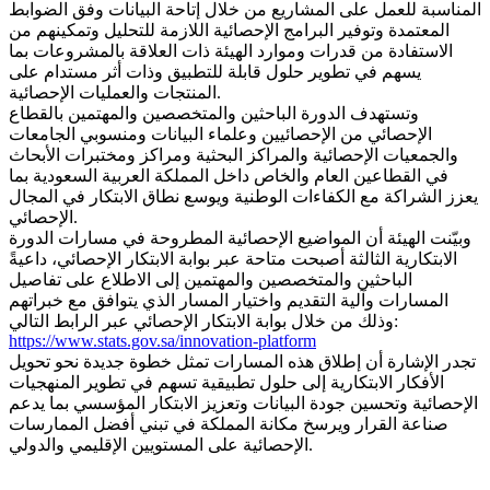
المناسبة للعمل على المشاريع من خلال إتاحة البيانات وفق الضوابط
المعتمدة وتوفير البرامج الإحصائية اللازمة للتحليل وتمكينهم من
الاستفادة من قدرات وموارد الهيئة ذات العلاقة بالمشروعات بما
يسهم في تطوير حلول قابلة للتطبيق وذات أثر مستدام على
المنتجات والعمليات الإحصائية.
وتستهدف الدورة الباحثين والمتخصصين والمهتمين بالقطاع
الإحصائي من الإحصائيين وعلماء البيانات ومنسوبي الجامعات
والجمعيات الإحصائية والمراكز البحثية ومراكز ومختبرات الأبحاث
في القطاعين العام والخاص داخل المملكة العربية السعودية بما
يعزز الشراكة مع الكفاءات الوطنية ويوسع نطاق الابتكار في المجال
الإحصائي.
وبيّنت الهيئة أن المواضيع الإحصائية المطروحة في مسارات الدورة
الابتكارية الثالثة أصبحت متاحة عبر بوابة الابتكار الإحصائي، داعيةً
الباحثين والمتخصصين والمهتمين إلى الاطلاع على تفاصيل
المسارات وآلية التقديم واختيار المسار الذي يتوافق مع خبراتهم
وذلك من خلال بوابة الابتكار الإحصائي عبر الرابط التالي:
https://www.stats.gov.sa/innovation-platform
تجدر الإشارة أن إطلاق هذه المسارات تمثل خطوة جديدة نحو تحويل
الأفكار الابتكارية إلى حلول تطبيقية تسهم في تطوير المنهجيات
الإحصائية وتحسين جودة البيانات وتعزيز الابتكار المؤسسي بما يدعم
صناعة القرار ويرسخ مكانة المملكة في تبني أفضل الممارسات
الإحصائية على المستويين الإقليمي والدولي.