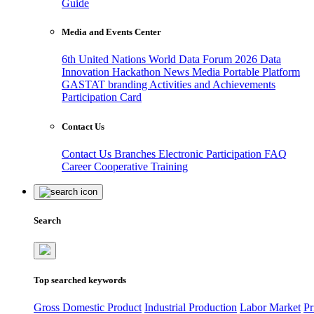
Guide
Media and Events Center
6th United Nations World Data Forum 2026
Data
Innovation Hackathon
News
Media
Portable Platform
GASTAT branding
Activities and Achievements
Participation Card
Contact Us
Contact Us
Branches
Electronic Participation
FAQ
Career
Cooperative Training
Search
Top searched keywords
Gross Domestic Product
Industrial Production
Labor Market
Pr