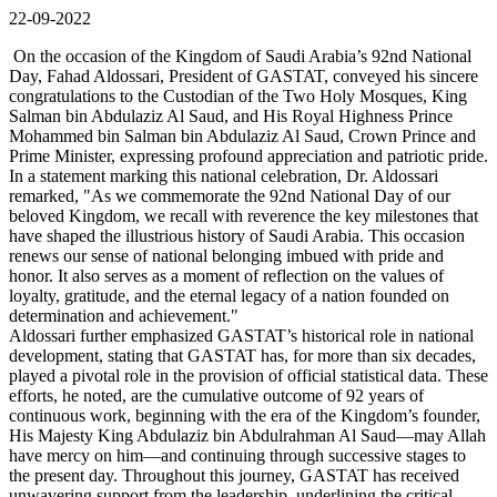
22-09-2022
On the occasion of the Kingdom of Saudi Arabia’s 92nd National
Day, Fahad Aldossari, President of GASTAT, conveyed his sincere
congratulations to the Custodian of the Two Holy Mosques, King
Salman bin Abdulaziz Al Saud, and His Royal Highness Prince
Mohammed bin Salman bin Abdulaziz Al Saud, Crown Prince and
Prime Minister, expressing profound appreciation and patriotic pride.
In a statement marking this national celebration, Dr. Aldossari
remarked, "As we commemorate the 92nd National Day of our
beloved Kingdom, we recall with reverence the key milestones that
have shaped the illustrious history of Saudi Arabia. This occasion
renews our sense of national belonging imbued with pride and
honor. It also serves as a moment of reflection on the values of
loyalty, gratitude, and the eternal legacy of a nation founded on
determination and achievement."
Aldossari further emphasized GASTAT’s historical role in national
development, stating that GASTAT has, for more than six decades,
played a pivotal role in the provision of official statistical data. These
efforts, he noted, are the cumulative outcome of 92 years of
continuous work, beginning with the era of the Kingdom’s founder,
His Majesty King Abdulaziz bin Abdulrahman Al Saud—may Allah
have mercy on him—and continuing through successive stages to
the present day. Throughout this journey, GASTAT has received
unwavering support from the leadership, underlining the critical