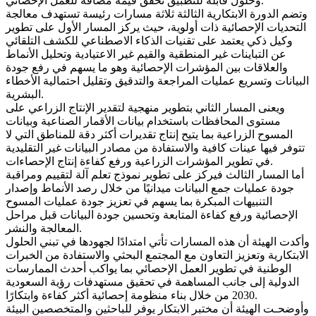
وحلول قابلة للتطبيق تحقق قيمة مضافة للعمل الإحصائي.
وتضم الدورة الابتكارية الثالثة ثلاثة مسارات رئيسة تستهدف معالجة
التحديات الإحصائية ذات أولوية، حيث يركز المسار الأول على تطوير
وكيل ذكي يعتمد على تقنيات الذكاء الاصطناعي للكشف التلقائي
عن التباينات غير المنطقية والقيم غير الاعتيادية وتحليل الأنماط
والعلاقات بين المؤشرات الإحصائية وهو ما يسهم في رفع جودة
البيانات وتسريع عمليات المراجعة والتدقيق وتقليل احتمالية الأخطاء
البشرية.
ويعنى المسار الثاني بتطوير منهجية لتقدير الإنتاج الزراعي على
مستوى المحافظات باستخدام بيانات الأقمار الصناعية وبيانات
المسوح الزراعية بما يتيح إنتاج تقديرات أكثر دقة للمناطق التي لا
تتوفر فيها عينات كافية والاستفادة من مصادر البيانات غير التقليدية
في تطوير المؤشرات الزراعية ورفع كفاءة إنتاج الإحصاءات.
أما المسار الثالث فيركز على تطوير نموذج تعلم آلة لتقييم ومراقبة
جودة عمليات جمع البيانات ميدانيًا من خلال رصد الأنماط وإصدار
التنبيهات المبكرة بما يسهم في تعزيز جودة عمليات المسوح
الإحصائية ورفع كفاءة المتابعة وتحسين جودة البيانات قبل مراحل
المعالجة والنشر.
وأكدت الهيئة أن هذه المسارات تأتي امتدادًا لجهودها في تبني الحلول
الابتكارية وتعزيز التعاون مع المجتمع البحثي والاستفادة من الخبرات
الوطنية في تطوير العمل الإحصائي بما يواكب أحدث الممارسات
الدولية إلى جانب المساهمة في تحقيق مستهدفات رؤية السعودية
2030 من خلال بناء منظومة إحصائية أكثر كفاءة وابتكارًا.
وأوضحـت الهيئة أن مختبر الابتكار يوفر للباحثين والمتخصصين البيئة