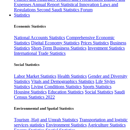
Expenses
Annual Report
Statistical Innovation
Laws and
Regulations
Second Saudi Statistics Forum
Statistics
Economic Statistics
National Accounts Statistics
Comprehensive Economic
Statistics
Digital Economy Statistics
Prices Statistics
Business
Statistics
Short-Term Business Statistics
Investment Statistics
International Trade Statistics
Social Statistics
Labor Market Statistics
Health Statistics
Gender and Diversity
Statistics
Vitals and Demographics Statistics
Life Styles
Statistics
Living Conditions Statistics
Sports Statistics
Housing Statistics
Education Statistics
Social Statistics
Saudi
Census Statistics 2022
Environmental and Spatial Statistics
Tourism ,Hajj and Umrah Statistics
Transportation and logistic
services statistics
Environment Statistics
Agriculture Statistics