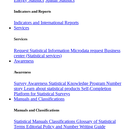
Energy Statistics
Spatial Statistics
Indicators and Reports
Indicators and International Reports
Services
Services
Request Statistical Information
Microdata request
Business
center (Statistical services)
Awareness
Awareness
Survey Awareness
Statistical Knowledge Program
Number
story
Learn about statistical products
Self-Completion
Platform for Statistical Surveys
Manuals and Classifications
Manuals and Classifications
Statistical Manuals
Classifications
Glossary of Statistical
Terms
Editorial Policy and Number Writing Guide