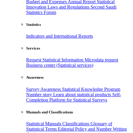
Budget and Expenses
Annual Report
Statistical
Innovation
Laws and Regulations
Second Saudi
Statistics Forum
Statistics
Indicators and International Reports
Services
Request Statistical Information
Microdata request
Business center (Statistical services)
Awareness
Survey Awareness
Statistical Knowledge Program
Number story
Learn about statistical products
Self-
Completion Platform for Statistical Surveys
Manuals and Classifications
Statistical Manuals
Classifications
Glossary of
Statistical Terms
Editorial Policy and Number Writing