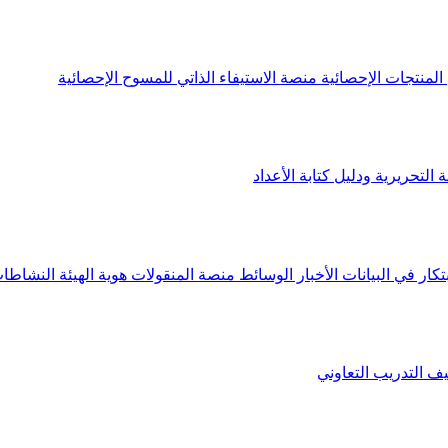
لمنتجات الإحصائية
منصة الاستيفاء الذاتي للمسوح الإحصائية
 التحريرية ودليل كتابة الأعداد
تكار في البيانات
الأخبار
الوسائط
منصة المنقولات
هوية الهيئة
النشاطات
يف
التدريب التعاوني