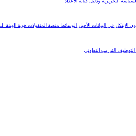
لسياسة التحريرية ودليل كتابة الأعداد
ون الابتكار في البيانات
الأخبار
الوسائط
منصة المنقولات
هوية الهيئة
الن
التوظيف
التدريب التعاوني