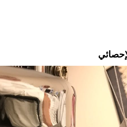
إحصائي