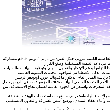
رأس فهد بن عبدالله الدوسري رئيس الهيئة العامة للإحصاء وفد الهيئة المشارك في أعمال المهرجان العالمي للبيانات 2026 الذي استضافته العاصمة الكينية نيروبي خلال الفترة من 2 إلى 5 يونيو 2026م بمشاركة
ا في دعم التنمية المستدامة وصنع القرار.
لتزامها بدعم الابتكار والتعاون الدولي وتوظيف البيانات والتقنيات
يات الذكاء الاصطناعي لمواجهة التحديات التنموية العالمية.
وعلى هامش المهرجان عقد رئيس الهيئة عددًا من اللقاءات الثنائية مع جهات دولية وإحصائية شملت المكتب الوطني الكيني للإحصاء (KNBS) برئاسة المدير العام الدكتور ماكدونالد جورج أوبودهو الرئيس
المشارك للمجموعة رفيعة المستوى المعنية بالشراكة والتنسيق وبناء القدرات ( (HLG-PCCBإذ ناقش الجانبان الأولويات الاستراتيجية لمنتدى الأمم المتحدة العالمي للبيانات 2026، المزمع عقده في الرياض خلال
ثيقة المخرجات واستعراض الجهود القائمة لضمان نجاح الاستضافة، من
عالمية من أجل بيانات التنمية المستدامة (GPSDD) لمناقشة أولويات الشراكة ومجالات عملها، واستعراض مستجدات استعدادات الهيئة لاستضافة
ل المرحلة التحضيرية وأثناء انعقاد المنتدى، ووضع أسس للشراكة والتعاون المستقبلي
صصة وترسيخ مكانتها شريكًا فاعلًا في تطوير منظومات البيانات