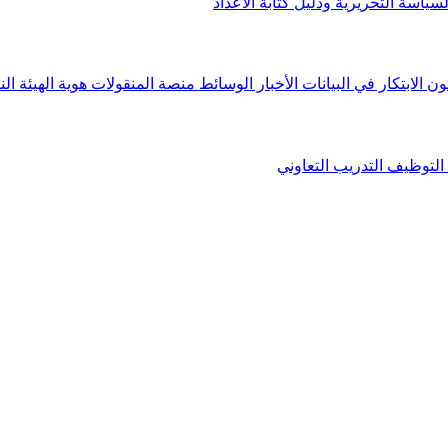
لسياسة التحريرية ودليل كتابة الأعداد
ون الابتكار في البيانات
الأخبار
الوسائط
منصة المنقولات
هوية الهيئة
الن
التوظيف
التدريب التعاوني