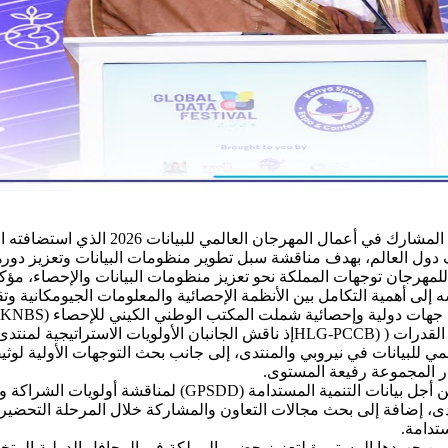
لف دول العالم، بهدف مناقشة سبل تطوير منظومات البيانات وتعزيز دوره
رجان توجهات المملكة نحو تعزيز منظومات البيانات والإحصاء، مؤكدًا ا
إلى أهمية التكامل بين الأنظمة الإحصائية والمعلومات الجيومكانية وتقن
لمي للبيانات في نيروبي والمنتدى، إلى جانب بحث التوجهات الأولية لو
 المجموعة رفيعة المستوى.
كما التقى رئيس الهيئة بالسيدة جينا سلوتين ممثلة الشراكة ال
انات 2026 ورؤيتها الاستراتيجية للمنتدى، إضافة إلى بحث مجالات التعاون والمشاركة خلا
ستدامة.
ضمن جهودها المستمرة لتعزيز حضور المملكة في المحافل الدولية المتخ