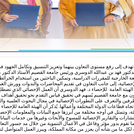
دف إلى رفع مستوى التعاون بينهما وتعزيز التنسيق وتكامل الجهود في
 الدكتور فهد بن عبدالله الدوسري ورئيس جامعة القصيم الأستاذ الدكتو
ة الخارجية للمقررات الدراسية، وتمكين الباحثين من استخدام الخرائط ال
الإحصائية، إلى جانب التعاون في تقديم المحاضرات والندوات وورش ا
لهيئة العامة للإحصاء د. فهد الدوسري أن العمل الإحصائي الذي تضطلع ب
التعاون مع جامعة القصيم يُسهم في تحقيق قياس التقدم نحو تحقيق أهدا
الطرفين والتعرف على التطورات الإحصائية في مجال البحوث العلمية والت
تجاه قطاعات الدولة المختلفة وأعمالها. يُذكر أن الهيئة العامة للإحصا
ة، وتتمثل في أوجه مختلفة من أبرزها جمع البيانات والمعلومات الإحصائ
ستشارات والتقارير الإحصائية للمسوح والأبحاث وغيرها من خدمات البي
ما تقوم بدور مؤثر وفاعل في الأعمال التنموية من خلال مد جسور التعاو
كل ما من شأنه أن يعزز من مكانة المملكة، ويبرز العمل المتواصل لتحقي