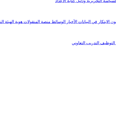
لسياسة التحريرية ودليل كتابة الأعداد
ون الابتكار في البيانات
الأخبار
الوسائط
منصة المنقولات
هوية الهيئة
الن
التوظيف
التدريب التعاوني