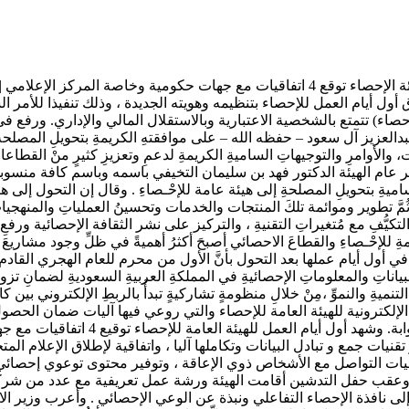
وزير الاقتصاد يُدشن عمل الهيئة العامة للإحصاء وبوابتها الإلكترونية هيئة الإحصاء توقع 4 
إحصاء) تتمتع بالشخصية الاعتبارية وبالاستقلال المالي والإداري. ورفع 
يز آل سعود – حفظه الله – على موافقتهِ الكريمةِ بتحويلِ المصلحة إلى ه
، والأوامرِ والتوجيهاتِ الساميةِ الكريمةِ لدعمِ وتعزيزِ كثيرٍ منْ القطاعاتِ
 مدير عام الهيئة الدكتور فهد بن سليمان التخيفي باسمه وباسم كافة منسو
اميةِ بتحويلِ المصلحةِ إلى هيئة عامة للإحْـصاءِ . وقال إن التحول إل
َّ تطوير وموائمة تلكَ المنتجات والخدمات وتحسينُ العملياتِ والمنهجياتِ ال
التكيُّفِ مع مُتغيراتِ التقنيةِ ، والتركيز على نشر الثقافة الإحصائية ورفع
ِ العامةِ للإحْـصاءِ والقطاعَ الاحصائي أصبحَ أكثرُ أهميةً في ظلِّ وجود مشاري
في أول أيام عملها بعد التحول بأنَّ الأول من محرم للعام الهجري القادم س
ِ البياناتِ والمعلوماتِ الإحصائيةِ في المملكةِ العربيةِ السعوديةِ لضمانِ 
 التنميةِ والنموِّ ،مِنْ خلالِ منظومةٍ تشاركيةٍ تبدأُ بالربطِ الإلكتروني بين
لإلكترونية للهيئة العامة للإحصاء والتي روعي فيها آليات ضمان الحصول
العالمية عبر عدد من النوافذ التي تُ
ير تقنيات جمع و تبادل البيانات وتكاملها آليا ، واتفاقية لإطلاق الإعلا
 آليات التواصل مع الأشخاص ذوي الإعاقة ، وتوفير محتوى توعوي إحصائي
وعقب حفل التدشين أقامت الهيئة ورشة عمل تعريفية مع عدد من شركائها
افذة الإحصاء التفاعلي ونبذة عن الوعي الإحصائي . وأعرب وزير الاق