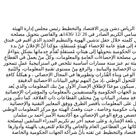
اتفاقيات مع جهات حكومية وخاصة المركز الإعلامي | الرياض دشن وزير الاقتصاد والتخطيط رئيس مجلس إدارة الهيئة
العامة للإحصاء المهندس عادل بن محمد فقيه اليوم في الرياض انطلاق أول أيام العمل للإحصاء بتنظيمه وهويته الجديدة ، وذلك تنفيذا للأمر السامي الكريم الصادر في 26 /12 /1436هـ والقاضي بتحويل مصلحة
في كلمته خلال حفل تدشين الهوية والتنظيم الجديد الذي أقيم في فندق
يئةٍ عامة للإحصاء كهيئةٍ مُستقلةٍ، مؤكدا أنَّ الإعلانُ عنْ بدءِ
 الحكوميةِ بتحويلها إلى هيئاتٍ مُستقلةٍ تُقدِّم خدماتهِا بشكلٍ يتواءَمُ
بي مصلحة الإحصاءات العامةِ والمعلومات، وكلِّ منْ يعملُ في القطاعِ
ى هيئة تم عبرَ ستة مسارات أساسية تتلخص في استراتيجيةُ عملٍ تتمحور
إحصائيةِ والبيانيةِ ، والرفع مِنْ مستوى تقنيةِ المعلوماتِ، والبُنيةِ
ِ الوعي وبناءِ القُدُراتِ وتطويرها في المجال الإحصائي ، و هيكلةُ كافةِ
عَ للتحول الوطني ،إذ منْ المهم توفير البيانات الاحصائيةِ الدقيقةِ
يكون موعدًا لإطلاق الإصدارِ الأولِ مِنْ بنك المعلومات والذي يُعد
تزويدِ الجهاتِ الحكوميةِ والمستفيدين بالمعلوماتِ والمؤشراتِ الإحصائيةِ
 كافةِ مصادرِ البياناتِ مِنْ مختلفِ القطاعاتِ ذاتِ العلاقة. كما دشَّن وزير
 على المعلومات بأقصر الطرق ووفِق المعايير التقنية والإحصائية
سهل وصول التفاعل لمتصفحي البوابة. وشهد أول أيام العمل للهيئة العامة للإحصاء توقيع 4 اتفاقيات مع جهات حكومية وخاصة ، حيث وقعتْ الهيئة مع مركز المعلومات الوطني
م المتخصص ورفع الوعي الإحصائي مع أكاديمية الأمير أحمد بن سلمان
 بلغة الإشارة. وعلى صعيد آخر تم تكريم المدراء السابقين لمصلحة
 من القطاعين العام والخاص والإعلام للتعريف بالهيئة وأدوارها
تصاد والتخطيط عن ثقته بأنَّ شراكة الجهات الحكومية والخاصة