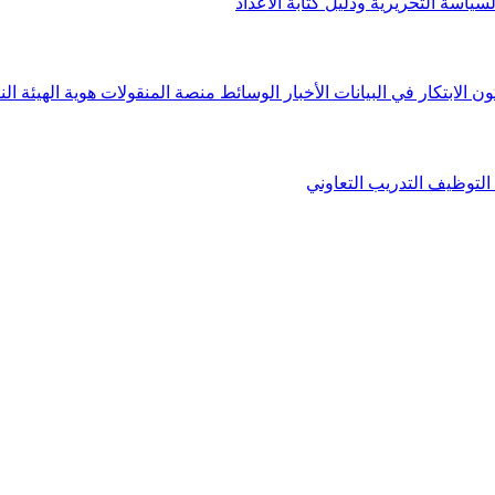
لسياسة التحريرية ودليل كتابة الأعداد
ون الابتكار في البيانات
الأخبار
الوسائط
منصة المنقولات
هوية الهيئة
الن
التوظيف
التدريب التعاوني