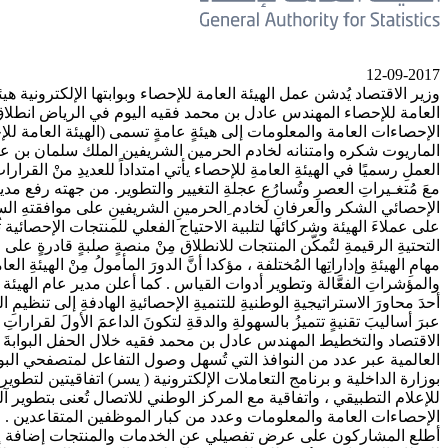
12-09-2017
الإحصاءات العامة والمعلومات إلى هيئةٍ عامةٍ تسمى (الهيئة العامة لل
الماريوت شكره وامتنانه لخادم الحرمين الشريفين الملك سلمان بن عبدالعز
العملِ رسميًا في الهيئةِ العامةِ للإحصاء يأتي امتداداً للعديدِ منْ القرارات
معَ مُتغـيراتِ العصرِ وتُسارُعِ عجلةِ التغيير والتطوير. من جهته رفع
الإحصائي الشكر والعرفانِ لخادم ِالحرمينِ الشريفينِ على موافقتهِ الس
على عملاءَ الهيئة وشركائها لتلبية الاحتياج الفعلي للمنتجات الإحصائية ثُم
التحتيةِ الرقيمةِ لتُمكّن المنتجات للانطلاق مِنْ منصةٍ صلبةٍ قادرةٍ على 
مهامِ الهيئةِ وإداراتِها المُختلفة ، مؤكدا أنَّ الدورَ المأمولُ مِنْ الهيئة
والمؤشراتِ الفعَّالة وتطوير أدوات القياس . كما أعلن مدير عام الهيئة 
أحدَ محاورَ الاستراتيجيةِ الوطنيةِ للتنميةِ الإحصائيةِ الهادفةِ إلى تنظيم
عبرَ أساليبَ تقنيةٍ تتميزُ بالسهولةِ والدقةِ لتكونَ الداعمَ الأولَ لقراراتِ
الاقتصاد والتخطيط المهندس عادل بن محمد فقيه خلال الحفل البوابةَ ا
بوزارة الداخلية و برنامج التعاملات الإلكترونية ( يسر) اتفاقيتين لتطو
للإعلام التطبيقي ، واتفاقية مع المركز الوطني للاتصال تُعنى بتطوير
الإحصاءات العامة والمعلومات وعدد من كبار الموظفين المتقاعدين . 
أطلع المشاركون على عرض تفصيلي عن الخدمات والمنتجات إضافة إلى ن