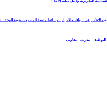
لسياسة التحريرية ودليل كتابة الأعداد
ون الابتكار في البيانات
الأخبار
الوسائط
منصة المنقولات
هوية الهيئة
الن
التوظيف
التدريب التعاوني