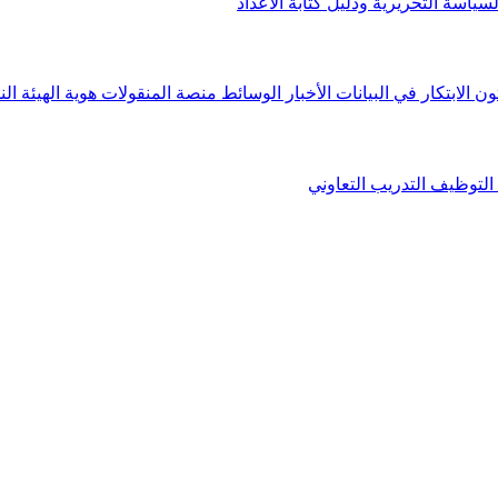
لسياسة التحريرية ودليل كتابة الأعداد
ون الابتكار في البيانات
الأخبار
الوسائط
منصة المنقولات
هوية الهيئة
الن
التوظيف
التدريب التعاوني