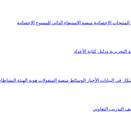
لمنتجات الإحصائية
منصة الاستيفاء الذاتي للمسوح الإحصائية
 التحريرية ودليل كتابة الأعداد
تكار في البيانات
الأخبار
الوسائط
منصة المنقولات
هوية الهيئة
النشاطات
يف
التدريب التعاوني