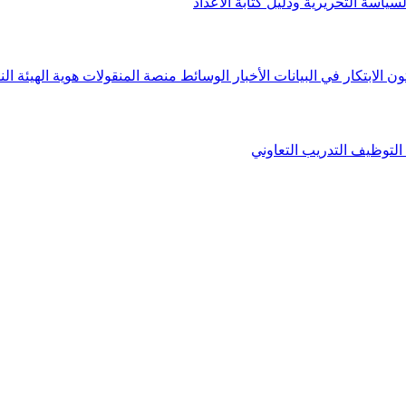
لسياسة التحريرية ودليل كتابة الأعداد
ون الابتكار في البيانات
الأخبار
الوسائط
منصة المنقولات
هوية الهيئة
الن
التوظيف
التدريب التعاوني