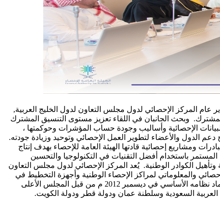
دير عام المركز الإحصائي لدول مجلس التعاون لدول الخليج العربية,
المشترك. وبحث الجانبان في اللقاء تعزيز مستوى التنسيق المشترك
 البيانات الإحصائية وأساليب وجودة حساب المؤشرات وحوكمتها ،
 دعم الدول والأعضاء لتطوير العمل الإحصائي وتوحيد وزيادة جودته.
ات ومشاريع إحصائية قادتها الهيئة العامة للإحصاء بهدف إنتاج
ل المستمر باستخدام أفضل التقنيات في التكنولوجيا والتحسين
وتأهيل الكوادر الوطنية. يُعد المركز الإحصائي لدول مجلس التعاون
لإحصائي والمعلوماتي لمراكز الإحصاء الوطنية وأجهزة التخطيط في
دول المجلس ، وتمت الموافقة على إنشاء المركز من قبل المجلس الوزاري لمجلس التعاون لدول الخليج العربية في سبتمبر 2011 م وتم اعتماد نظامه الأساسي في ديسمبر 2012 م من قبل المجلس الأعلى
 العربية السعودية وسلطنة عمان ودولة قطر ودولة الكويت.