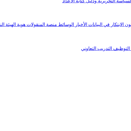
لسياسة التحريرية ودليل كتابة الأعداد
ون الابتكار في البيانات
الأخبار
الوسائط
منصة المنقولات
هوية الهيئة
الن
التوظيف
التدريب التعاوني