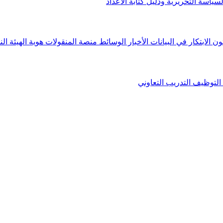
لسياسة التحريرية ودليل كتابة الأعداد
ون الابتكار في البيانات
الأخبار
الوسائط
منصة المنقولات
هوية الهيئة
الن
التوظيف
التدريب التعاوني