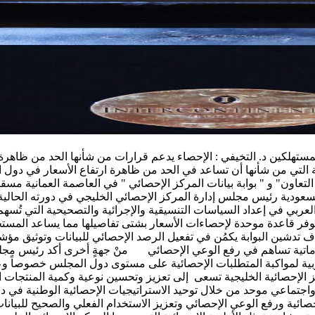
ستهلكين د. التخيفي : الإحصاء يدعم قرارات من شأنها الحد من ظاهرة ا
ية التي من شأنها أن تساعد في الحد من ظاهرة ارتفاع الأسعار في دو
اون" و " بوابة بيانات المركز الإحصائي " في العاصمة العمانية مسق
عودية رئيس مجلس إدارة المركز الإحصائي الخليجي في دورته الحالية د.
عربي في إعداد السياسات التنسيقية والإجرائية والتصحيحية التي تُسه
د سيوفر قاعدة موحدة لإحصاءات الأسعار بشتى تفاصيلها مما يساعد الم
هدف تدشين البوابة يكمُن في تفعيل الرصد الإحصائي للبيانات وتوثيق 
اتية تساهم في رفع الوعي الإحصائي منْ جهةٍ أخرى أكد رئيس مجلس إدار
ربية لمواكبة المتطلبات الإحصائية على مستوى دول المجلس خصوصاً و
 الإحصائية الخليجية تسعى إلى تعزيز وتحسين نوعية وكمية المنتجات 
ي واجتماعي موحد من خلال توحيد الاستراتيجيات الإحصائية الوطنية ف
ة إحصائية ورفع الوعي الإحصائي وتعزيز الاستخدام الفعلي والصحيح للب