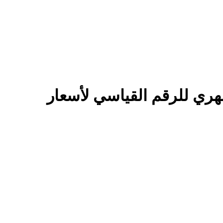
20م: انخفاض المؤشر الشهري للرقم القياسي لأسعار