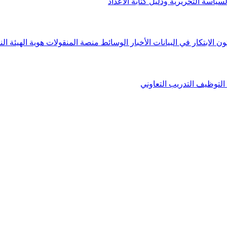
لسياسة التحريرية ودليل كتابة الأعداد
ون الابتكار في البيانات
الأخبار
الوسائط
منصة المنقولات
هوية الهيئة
الن
التوظيف
التدريب التعاوني