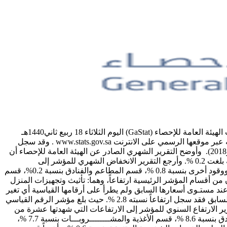
الهيئة العامة للإحصاء: خلال شهر نوفمبر 2018م: انخفاض المؤشر الشهري للرقم القياسي لأسعار المستهلك وارتفاع المؤشر السنوي. أصدرتْ الهيئة العامة للإحصاء (GaStat) اليوم الثلاثاء 18 ربيع ثاني1440هـ
الموافق 25 ديسمبر2018م تقريرها الشهري عن الرقم القياسي لأسعار المستهلك في المملكة العربية السعودية لشهر نوفمبر الماضي ونشرته عبر موقعها الرسمي على الانترنت www.stats.gov.sa . وقد سجل
الرقم القياسي العام لأسعار المستهلك انخفاضاً خــــــلال شهــــر نوفمبر 2018م بلــغت نسبته 0.2 % مقارنـــة بالشهــــــر السابـــق (أكتوبر2018). وأوضح التقرير الشهري الصادر عن الهيئة العامة للإحصاء أن
مؤشر الرقم القياسي العام لأسعار المستهلك في المملكة بلغ (106.5) في شهر نوفمبر 2018م انخفاضاً من (106.8) في شهر أكتوبر2018 بنسبة بلغت 0.2 %. وأرجع التقرير الانخفاض الشهري للمؤشر إلى
الانخفاضات التي شهدتها خمسة من الأقسام الرئيسية المكونة للرقم القياسي لأسعار المستهلك، وهي: قسم السكن والمياه والكهرباء والغاز ووقود أخرى بنسبة 0.8 %، قسم المطاعم والفنادق بنسبة 0.2%، قسم
الاحذية بنسبة 0.1 %، وأخيراً قسم الاتصالات بنسبة 0.1%. في المقابل شهد قسمان من أقسام المؤشر الرئيسية ارتفاعاً، وهما: تأثيث وتجهيزات المنزل
خصية المتنوعة عند مستـوى أسعارها السابق ولم يطرأ على أرقامها القياسية أي تغير
نسـبي يذكر. أما التغير السنوي للمؤشر للرقم القياسي العام لأسعار المستهلك خــــــلال شهــــر نوفمبر 2018م مقارنـــة بنظيره من العام السابق فقد سجل ارتفاعاً نسبته 2.8 %. حيث بلغ مؤشر الرقم القياسي
106) في شهر نوفمبر 2018م ارتفاعاً من (103.6) في شهر نوفمبر 2017 بنسبة بلغت 2.8 %. وأرجع التقرير الارتفاع السنوي للمؤشر إلى الارتفاعات التي شهدتها عشرة من
الأقسام الرئيسية المكونة للرقم القياسي لأسعار المستهلك، وهي: قسم النقل بنسبة 12.0 %، قسم التبغ بنسبة 10.2 %، قسم المطاعم والفنادق بنسبة 8.6 %، قسم الأغذية والمشــــــــروبـــات بنسبة 7.7 %،