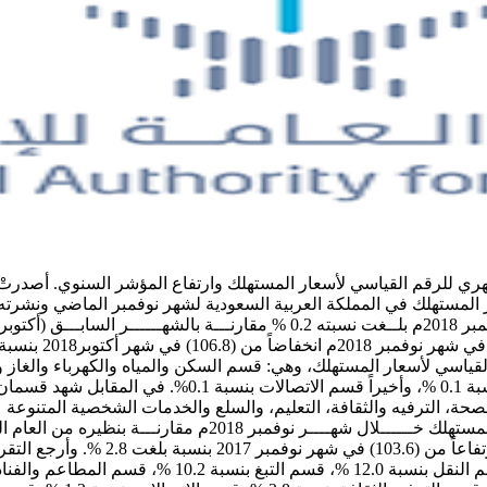
الأغذية والمشــــــــروبـــات بنسبة 0.1 %، قسم الملابس و
يما ظلــت أقســـام التبغ، الصحة، الترفيه والثقافة، التعليم، والسلع والخدمات الش
العام لأسعار المستهلك في المملكة (.5