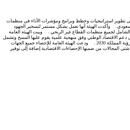
 إلى تطوير استراتيجيات وخطط وبرامج ومؤشرات الأداء في منظمات
السعودي. وأكدت الهيئة أنها تعمل بشكل مستمر لتسخير الجهود
شامل لجميع منظمات القطاع غير الربحي . وبيت الهيئة العامة
تعكس دوره في دعم الاقتصاد الوطني وفق منهجية علمية يقوم عليها المسح وتشمل
أسلوب جمع البيانات والنتائج التحليلية للحصول على نتائج تساهم في دعم صناع القرار وراسمي السياسات في التخطيط لتحقيق مستهدفات رؤية المملكة 2030 . ودعت الهيئة العامة للإحصاء جميع الجهات
شتى المجالات من ضمنها الإحصاءات الاقتصادية إضافة إلى توفير