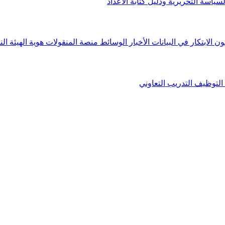
لسياسة التحريرية ودليل كتابة الأعداد
ون الابتكار في البيانات
الأخبار
الوسائط
منصة المنقولات
هوية الهيئة
الن
التوظيف
التدريب التعاوني