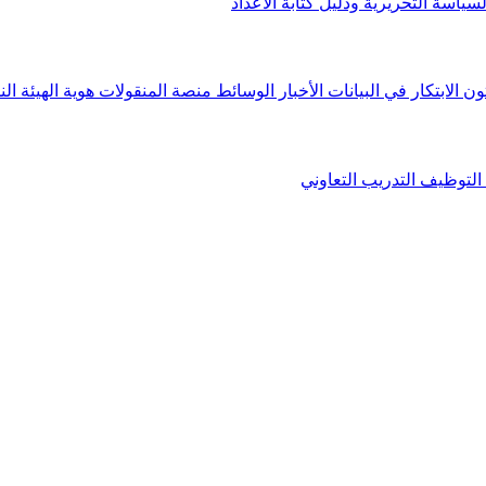
لسياسة التحريرية ودليل كتابة الأعداد
ون الابتكار في البيانات
الأخبار
الوسائط
منصة المنقولات
هوية الهيئة
الن
التوظيف
التدريب التعاوني