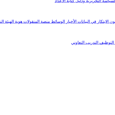
لسياسة التحريرية ودليل كتابة الأعداد
ون الابتكار في البيانات
الأخبار
الوسائط
منصة المنقولات
هوية الهيئة
الن
التوظيف
التدريب التعاوني