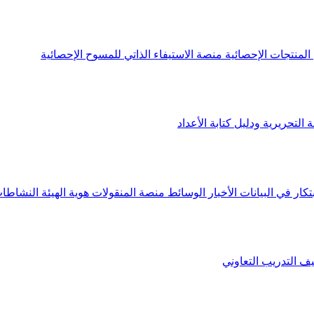
لمنتجات الإحصائية
منصة الاستيفاء الذاتي للمسوح الإحصائية
 التحريرية ودليل كتابة الأعداد
تكار في البيانات
الأخبار
الوسائط
منصة المنقولات
هوية الهيئة
النشاطات
يف
التدريب التعاوني