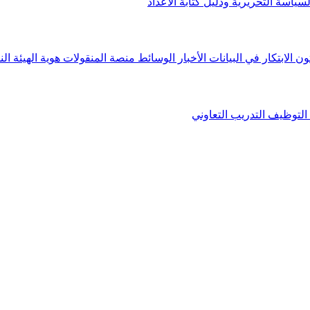
لسياسة التحريرية ودليل كتابة الأعداد
ون الابتكار في البيانات
الأخبار
الوسائط
منصة المنقولات
هوية الهيئة
الن
التوظيف
التدريب التعاوني