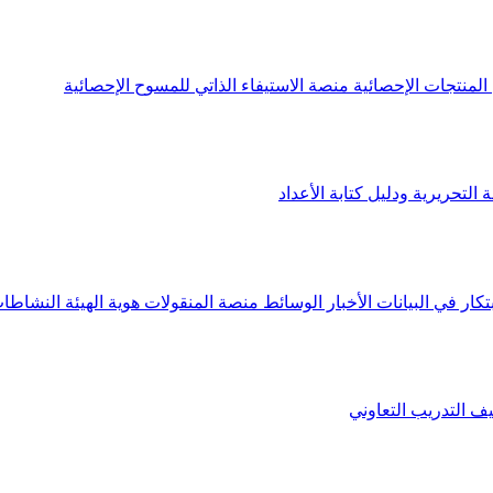
لمنتجات الإحصائية
منصة الاستيفاء الذاتي للمسوح الإحصائية
 التحريرية ودليل كتابة الأعداد
تكار في البيانات
الأخبار
الوسائط
منصة المنقولات
هوية الهيئة
النشاطات
يف
التدريب التعاوني