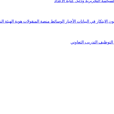
لسياسة التحريرية ودليل كتابة الأعداد
ون الابتكار في البيانات
الأخبار
الوسائط
منصة المنقولات
هوية الهيئة
الن
التوظيف
التدريب التعاوني