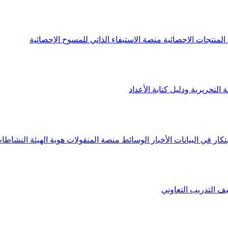
لمنتجات الإحصائية
منصة الاستيفاء الذاتي للمسوح الإحصائية
 التحريرية ودليل كتابة الأعداد
تكار في البيانات
الأخبار
الوسائط
منصة المنقولات
هوية الهيئة
النشاطات
يف
التدريب التعاوني