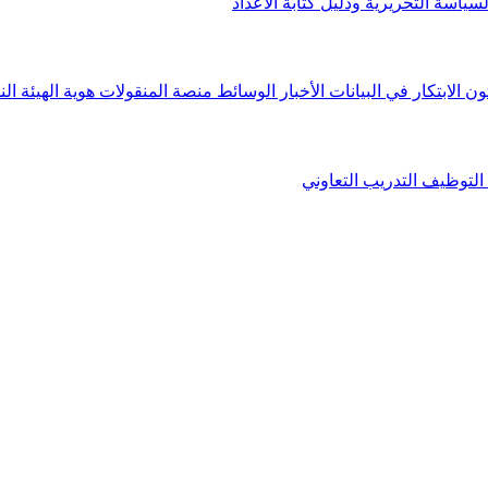
لسياسة التحريرية ودليل كتابة الأعداد
ون الابتكار في البيانات
الأخبار
الوسائط
منصة المنقولات
هوية الهيئة
الن
التوظيف
التدريب التعاوني