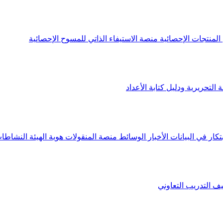
لمنتجات الإحصائية
منصة الاستيفاء الذاتي للمسوح الإحصائية
 التحريرية ودليل كتابة الأعداد
تكار في البيانات
الأخبار
الوسائط
منصة المنقولات
هوية الهيئة
النشاطات
يف
التدريب التعاوني