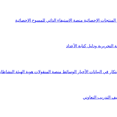
لمنتجات الإحصائية
منصة الاستيفاء الذاتي للمسوح الإحصائية
 التحريرية ودليل كتابة الأعداد
تكار في البيانات
الأخبار
الوسائط
منصة المنقولات
هوية الهيئة
النشاطات
يف
التدريب التعاوني