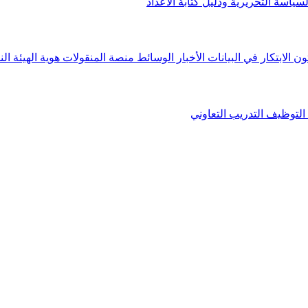
لسياسة التحريرية ودليل كتابة الأعداد
ون الابتكار في البيانات
الأخبار
الوسائط
منصة المنقولات
هوية الهيئة
الن
التوظيف
التدريب التعاوني